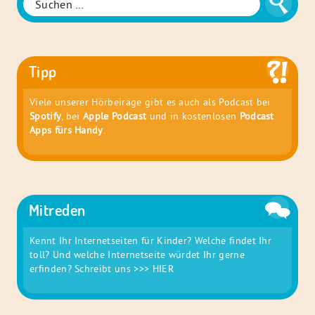
Suche
nach:
Tipp
Viele unserer Hörbeiräge gibt es auch als Podcast bei
Spotify
, bei
Apple Podcast
und in kostenlosen
Podcast
Apps fürs Handy
.
Mitreden
Kennt Ihr Internetseiten für Kinder? Welche findet Ihr
toll? Und welche Internetseite würdet Ihr gerne
erfinden? Schreibt uns
>>> HIER