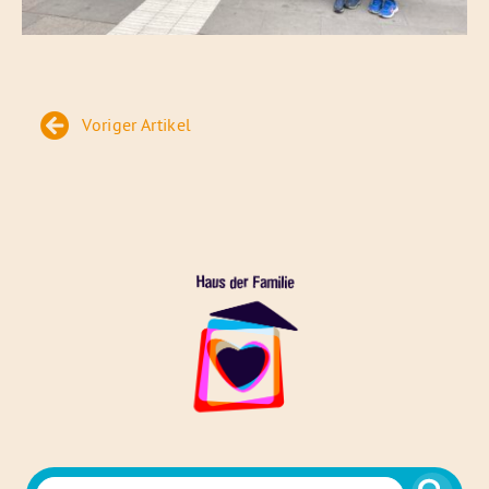
Beitragsnavigation
Voriger Artikel
Das
Haus
der
Familie
Suchen