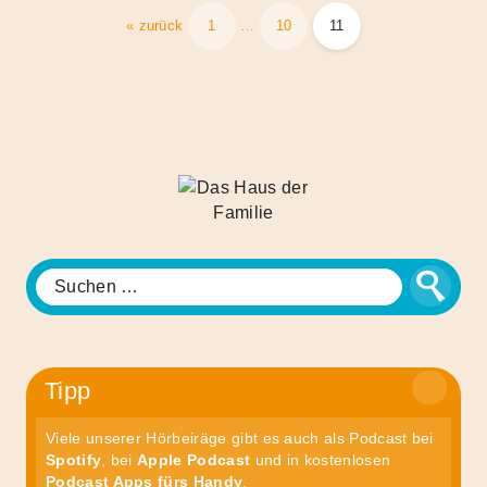
Seitennummerierung
« zurück
1
…
10
11
der
Beiträge
Das
Haus
der
Familie
Suche
Suchen
nach:
Tipp
Viele unserer Hörbeiräge gibt es auch als Podcast bei
Spotify
, bei
Apple Podcast
und in kostenlosen
Podcast Apps fürs Handy
.