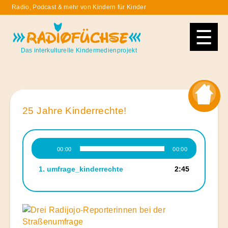
Skip
Radio, Podcast & mehr von Kindern für Kinder
to
Radiofüchse
content
Das interkulturelle Kindermedienprojekt
25 Jahre Kinderrechte!
Audio-
00:00
00:00
Player
1.
umfrage_kinderrechte
2:45