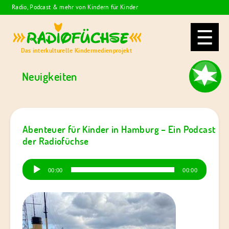
Skip
Radio, Podcast & mehr von Kindern für Kinder
to
Radiofüchse
content
Das interkulturelle Kindermedienprojekt
Neuigkeiten
Abenteuer für Kinder in Hamburg – Ein Podcast
der Radiofüchse
Audio-
00:00
00:00
Player