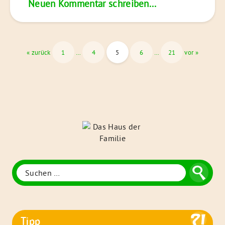
Neuen Kommentar schreiben...
Seitennummerierung
« zurück
1
…
4
5
6
…
21
vor »
der
Beiträge
Das
Haus
der
Familie
Suche
Suchen
nach:
Tipp