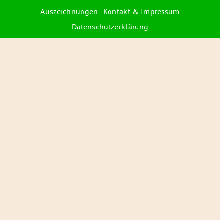
Auszeichnungen
Kontakt & Impressum
Datenschutzerklärung
© 2026 Radiofüchse / Kinderglück e.V.
Förderer
&
Preise