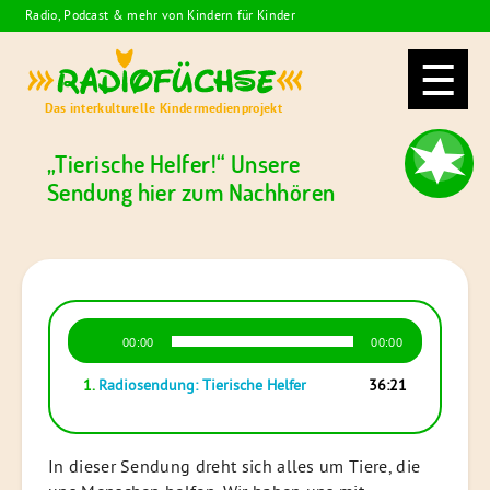
Skip
Radio, Podcast & mehr von Kindern für Kinder
to
Radiofüchse
content
Das interkulturelle Kindermedienprojekt
„Tierische Helfer!“ Unsere
Sendung hier zum Nachhören
Audio-
00:00
00:00
Player
1.
Radiosendung: Tierische Helfer
36:21
In dieser Sendung dreht sich alles um Tiere, die