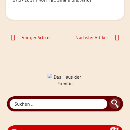
Beitragsnavigation
Voriger Artikel
Nächster Artikel
Das
Haus
der
Familie
Suchen
Suche
nach: