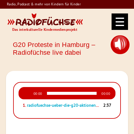
Skip
Radio, Podcast & mehr von Kindern für Kinder
to
Radiofüchse
content
Das interkulturelle Kindermedienprojekt
G20 Proteste in Hamburg –
Radiofüchse live dabei
Audio-
00:00
00:00
Player
1.
radiofuechse-ueber-die-g20-aktionen-inhamburg
2:37