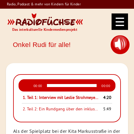
Skip
Radio, Podcast & mehr von Kindern für Kinder
to
Radiofüchse
content
Das interkulturelle Kindermedienprojekt
Onkel Rudi für alle!
Audio-
00:00
00:00
Player
1. Teil 1: Interview mit Leslie Strohmeyer, die den inklusiven Spielplatz mit geplant hat
4:20
2. Teil 2: Ein Rundgang über den inklusiven Spieplatz "Onkel Rudi"
5:49
Als der Spielplatz bei der Kita Markusstraße in der