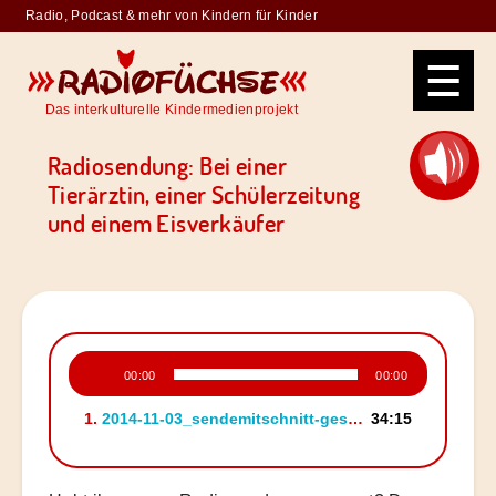
Skip
Radio, Podcast & mehr von Kindern für Kinder
to
Radiofüchse
content
Das interkulturelle Kindermedienprojekt
Radiosendung: Bei einer
Tierärztin, einer Schülerzeitung
und einem Eisverkäufer
Audio-
00:00
00:00
Player
1.
2014-11-03_sendemitschnitt-geschnitten-ohne-musik-96kbit_34-14min
34:15