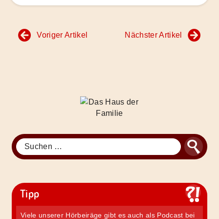
Beitragsnavigation
Voriger Artikel
Nächster Artikel
Das
Haus
der
Familie
Suche
Suchen
nach:
Tipp
Viele unserer Hörbeiräge gibt es auch als Podcast bei