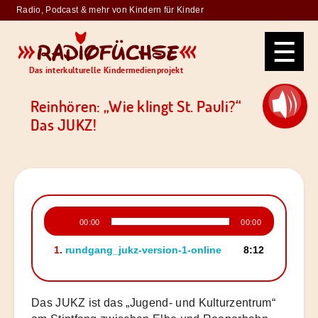
Skip
Radio, Podcast & mehr von Kindern für Kinder
to
Radiofüchse
content
Das interkulturelle Kindermedienprojekt
Reinhören: „Wie klingt St. Pauli?“
Das JUKZ!
Audio-
00:00
00:00
Player
1.
rundgang_jukz-version-1-online
8:12
Das JUKZ ist das „Jugend- und Kulturzentrum“