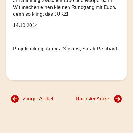
am Stintfang zwischen Elbe und Reeperbahn.
Wir machen einen kleinen Rundgang mit Euch,
denn so klingt das JUKZ!
14.10.2014
Projektleitung: Andrea Sievers, Sarah Reinhardt
Beitragsnavigation
Voriger Artikel
Nächster Artikel