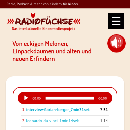
Skip
Radio, Podcast & mehr von Kindern für Kinder
to
Radiofüchse
content
Das interkulturelle Kindermedienprojekt
Von eckigen Melonen,
Einpackdaumen und alten und
neuen Erfindern
Audio-
00:00
00:00
Player
1.
interview-florian-berger_7min31sek
7:31
2.
leonardo-da-vinci_1min14sek
1:14