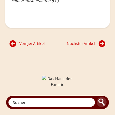
Foto: Manish Prabune (CC)
Beitragsnavigation
Voriger Artikel
Nächster Artikel
Das
Haus
der
Familie
Suche
Suchen
nach: