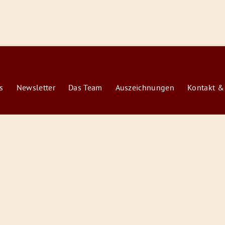
s
Newsletter
Das Team
Auszeichnungen
Kontakt &
© 2026 Radiofüchse / Kinderglück e.V.