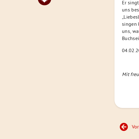
Er sing
uns bes
„Liebes
singen 
uns, wa
Buchsei
04.02.2
Mit fre
Beitrags
Vor