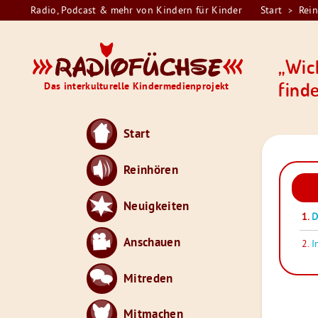
Skip
Radio, Podcast & mehr von Kindern für Kinder
Start
Rei
>
Sie
to
sind
content
Radiofüchse
hier:
„Wich
find
Das interkulturelle Kindermedienprojekt
Start
Reinhören
Audio
Playe
Neuigkeiten
1.
D
Anschauen
2.
I
Mitreden
Mitmachen