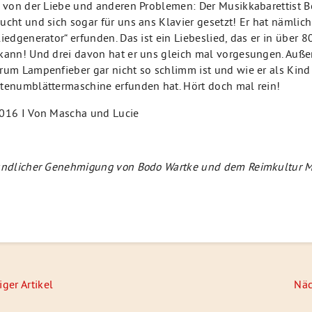
t von der Liebe und anderen Problemen: Der Musikkabarettist 
ucht und sich sogar für uns ans Klavier gesetzt! Er hat nämlic
liedgenerator“ erfunden. Das ist ein Liebeslied, das er in über 
kann! Und drei davon hat er uns gleich mal vorgesungen. Auße
rum Lampenfieber gar nicht so schlimm ist und wie er als Kind
tenumblättermaschine erfunden hat. Hört doch mal rein!
016 I Von Mascha und Lucie
undlicher Genehmigung von Bodo Wartke und dem Reimkultur M
navigation
iger Artikel
Näc