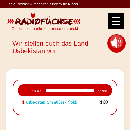
Skip
Radio, Podcast & mehr von Kindern für Kinder
to
Radiofüchse
content
Das interkulturelle Kindermedienprojekt
Wir stellen euch das Land
Usbekistan vor!
Audio-
00:00
00:00
Player
1.
usbekistan_1min08sek_96kb
1:09