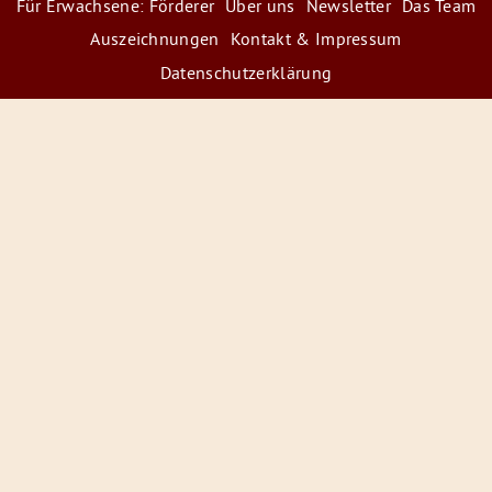
Für Erwachsene: Förderer
Über uns
Newsletter
Das Team
Auszeichnungen
Kontakt & Impressum
Datenschutzerklärung
© 2026 Radiofüchse / Kinderglück e.V.
Förderer
&
Preise