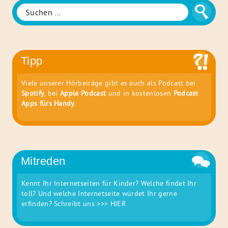
Familie
Suchen
Suche
nach:
Tipp
Viele unserer Hörbeiräge gibt es auch als Podcast bei
Spotify
, bei
Apple Podcast
und in kostenlosen
Podcast
Apps fürs Handy
.
Mitreden
Kennt Ihr Internetseiten für Kinder? Welche findet Ihr
toll? Und welche Internetseite würdet Ihr gerne
erfinden? Schreibt uns
>>> HIER