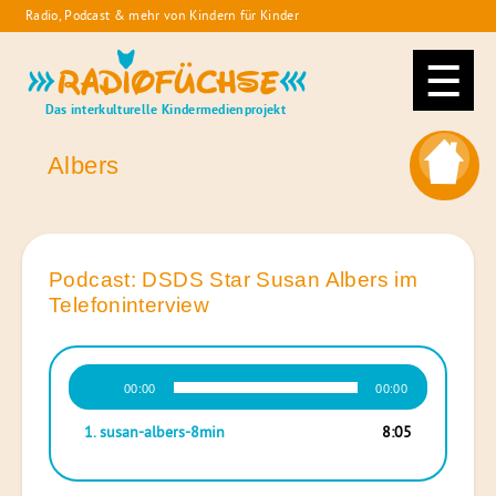
Skip
Radio, Podcast & mehr von Kindern für Kinder
to
Radiofüchse
content
Das interkulturelle Kindermedienprojekt
Albers
Podcast: DSDS Star Susan Albers im
Telefoninterview
Audio-
00:00
00:00
Player
1.
susan-albers-8min
8:05