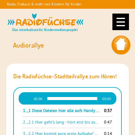
Skip
Radio, Podcast & mehr von Kindern für Kinder
to
Radiofüchse
content
Das interkulturelle Kindermedienprojekt
Audiorallye
Die Radiofüchse-Stadtteilrallye zum Hören!
Audio-
00:00
00:00
Player
1.
„1 Diese Dateien hier alle aufs Handy runterladen und: Los geht's!“
0:37
2.
„2.1 Hier geht's lang - hört erst bis zu Ende zu und geht dann los!“
0:47
3.
„2.2 Hier kommt eure erste Aufgabe“
0:14
— RADIOFUECHSE