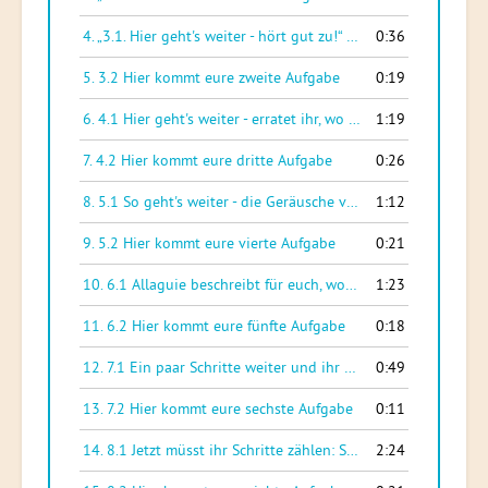
4.
„3.1. Hier geht's weiter - hört gut zu!“
0:36
— RADIOFUECHSE
5.
3.2 Hier kommt eure zweite Aufgabe
0:19
6.
4.1 Hier geht's weiter - erratet ihr, wo ihr hin müsst?
1:19
7.
4.2 Hier kommt eure dritte Aufgabe
0:26
8.
5.1 So geht's weiter - die Geräusche verraten, wo ihr hin müsst!
1:12
9.
5.2 Hier kommt eure vierte Aufgabe
0:21
10.
6.1 Allaguie beschreibt für euch, wo es weitergeht
1:23
11.
6.2 Hier kommt eure fünfte Aufgabe
0:18
12.
7.1 Ein paar Schritte weiter und ihr habt den nächsten Ort erreicht
0:49
13.
7.2 Hier kommt eure sechste Aufgabe
0:11
14.
8.1 Jetzt müsst ihr Schritte zählen: Stellt euch zuerst ganz an das Gebäude ran!
2:24