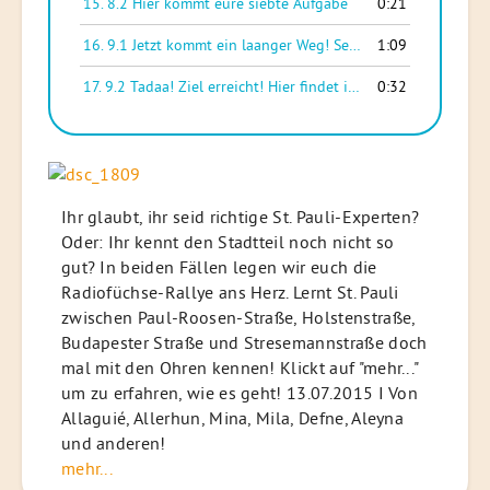
15.
8.2 Hier kommt eure siebte Aufgabe
0:21
16.
9.1 Jetzt kommt ein laanger Weg! Seid vorsichtig beim Überqueren der Straßen!
1:09
17.
9.2 Tadaa! Ziel erreicht! Hier findet ihr jemanden, der euren Aufgabenzettel prüft und eine kleine Belohnug hat
0:32
Ihr glaubt, ihr seid richtige St. Pauli-Experten?
Oder: Ihr kennt den Stadtteil noch nicht so
gut? In beiden Fällen legen wir euch die
Radiofüchse-Rallye ans Herz. Lernt St. Pauli
zwischen Paul-Roosen-Straße, Holstenstraße,
Budapester Straße und Stresemannstraße doch
mal mit den Ohren kennen! Klickt auf "mehr..."
um zu erfahren, wie es geht! 13.07.2015 I Von
Allaguié, Allerhun, Mina, Mila, Defne, Aleyna
und anderen!
mehr...