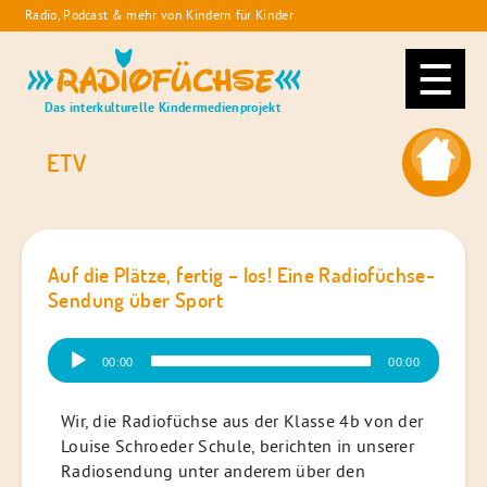
Skip
Radio, Podcast & mehr von Kindern für Kinder
to
Radiofüchse
content
Das interkulturelle Kindermedienprojekt
ETV
Auf die Plätze, fertig – los! Eine Radiofüchse-
Sendung über Sport
Audio-
00:00
00:00
Player
Wir, die Radiofüchse aus der Klasse 4b von der
Louise Schroeder Schule, berichten in unserer
Radiosendung unter anderem über den