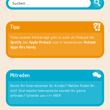
Suche
Suchen
nach:
Tipp
Viele unserer Hörbeiräge gibt es auch als Podcast bei
Spotify
, bei
Apple Podcast
und in kostenlosen
Podcast
Apps fürs Handy
.
Mitreden
Kennt Ihr Internetseiten für Kinder? Welche findet Ihr
toll? Und welche Internetseite würdet Ihr gerne
erfinden? Schreibt uns
>>> HIER