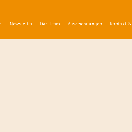
s
Newsletter
Das Team
Auszeichnungen
Kontakt &
© 2026 Radiofüchse / Kinderglück e.V.