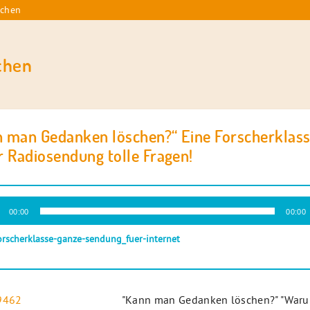
schen
chen
 man Gedanken löschen?“ Eine Forscherklasse
r Radiosendung tolle Fragen!
-
00:00
00:00
r
orscherklasse-ganze-sendung_fuer-internet
"Kann man Gedanken löschen?" "War