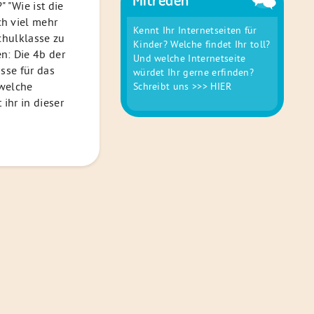
 "Wie ist die
h viel mehr
Kennt Ihr Internetseiten für
chulklasse zu
Kinder? Welche findet Ihr toll?
n: Die 4b der
Und welche Internetseite
sse für das
würdet Ihr gerne erfinden?
 welche
Schreibt uns
>>> HIER
ihr in dieser