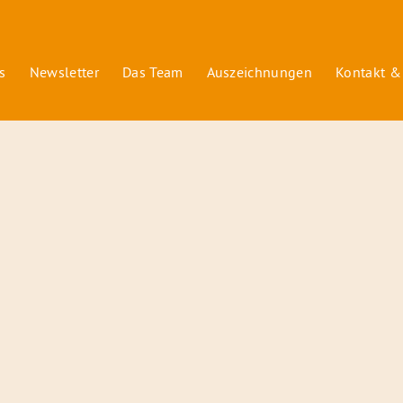
s
Newsletter
Das Team
Auszeichnungen
Kontakt &
© 2026 Radiofüchse / Kinderglück e.V.