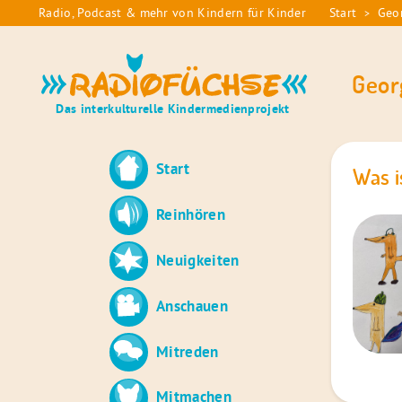
Skip
Radio, Podcast & mehr von Kindern für Kinder
Start
Geo
>
Sie
to
sind
content
Radiofüchse
hier:
Geor
Das interkulturelle Kindermedienprojekt
Start
Was i
Reinhören
Neuigkeiten
Anschauen
Mitreden
Mitmachen