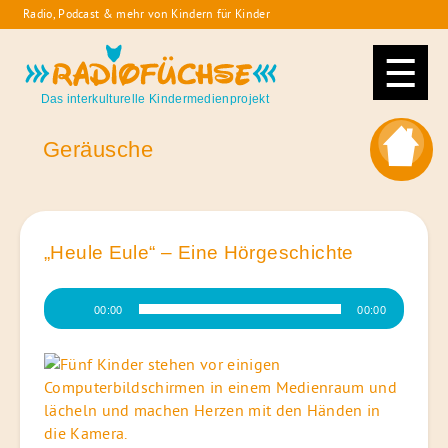
Skip
Radio, Podcast & mehr von Kindern für Kinder
to
Radiofüchse
content
Das interkulturelle Kindermedienprojekt
Geräusche
„Heule Eule“ – Eine Hörgeschichte
Audio-
00:00
00:00
Player