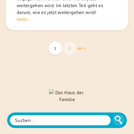
weitergehen wird. Im letzten Teil geht es
darum, wie es jetzt weitergehen wird!
mehr...
Seitennummerierung
1
2
vor »
der
Beiträge
Das
Haus
der
Familie
Suche
Suchen
nach: