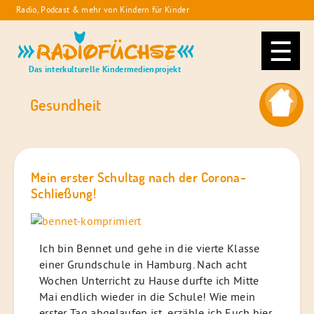
Skip
Radio, Podcast & mehr von Kindern für Kinder
to
Radiofüchse
content
Das interkulturelle Kindermedienprojekt
Gesundheit
Mein erster Schultag nach der Corona-
Schließung!
Ich bin Bennet und gehe in die vierte Klasse
einer Grundschule in Hamburg. Nach acht
Wochen Unterricht zu Hause durfte ich Mitte
Mai endlich wieder in die Schule! Wie mein
erster Tag abgelaufen ist, erzähle ich Euch hier.