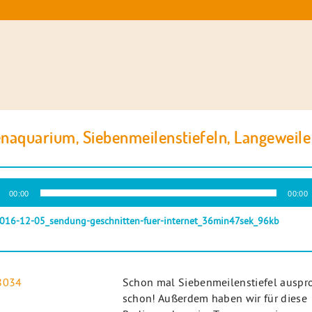
naquarium, Siebenmeilenstiefeln, Langeweil
-
00:00
00:00
r
016-12-05_sendung-geschnitten-fuer-internet_36min47sek_96kb
Schon mal Siebenmeilenstiefel auspro
schon! Außerdem haben wir für diese