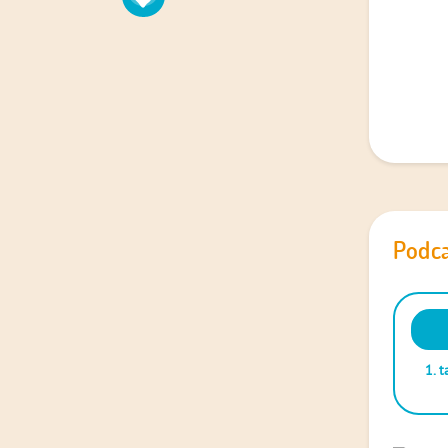
Podca
Audio
Playe
1.
t