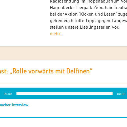
Radiosendung im Tropenaquarium vo
Hagenbecks Tierpark Zebrahaie beoba
bei der Aktion "Kicken und Lesen" zug
geben euch tolle Tipps gegen Langew
stellen unsere Lieblingsserien vor.
mehr...
st: „Rolle vorwärts mit Delfinen“
-
00:00
00:00
r
aucher-interview