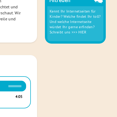
n
chtet und
Kennt Ihr Internetseiten für
eschaut. Wir
Kinder? Welche findet Ihr toll?
eile und
Und welche Internetseite
würdet Ihr gerne erfinden?
Schreibt uns
>>> HIER
Pfeiltasten
Hoch/Runter
benutzen,
4:05
um
die
Lautstärke
zu