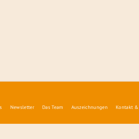
s
Newsletter
Das Team
Auszeichnungen
Kontakt &
© 2026 Radiofüchse / Kinderglück e.V.