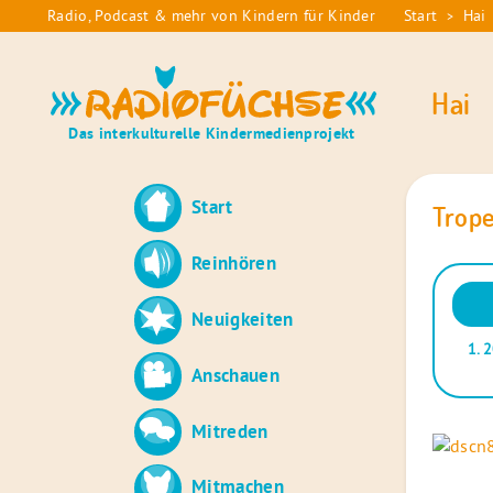
Skip
Radio, Podcast & mehr von Kindern für Kinder
Start
Hai
>
Sie
to
sind
content
Radiofüchse
hier:
Hai
Das interkulturelle Kindermedienprojekt
Start
Trope
Reinhören
Audio
Neuigkeiten
Playe
1.
2
Anschauen
Mitreden
Mitmachen