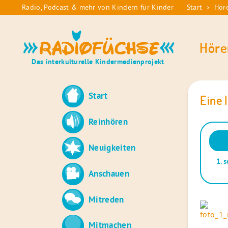
Skip
Radio, Podcast & mehr von Kindern für Kinder
Start
Hör
>
Sie
to
sind
content
Radiofüchse
hier:
Höre
Das interkulturelle Kindermedienprojekt
Start
Eine 
Reinhören
Audio
Neuigkeiten
Playe
1.
s
Anschauen
Mitreden
Mitmachen