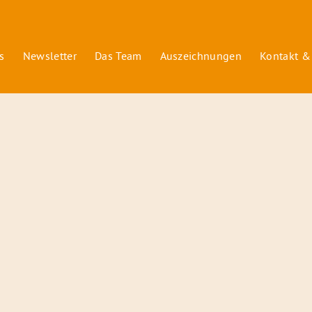
s
Newsletter
Das Team
Auszeichnungen
Kontakt &
© 2026 Radiofüchse / Kinderglück e.V.