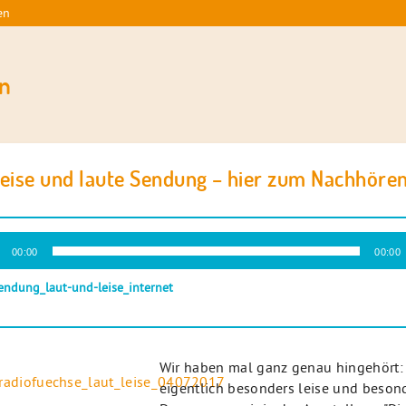
en
n
leise und laute Sendung – hier zum Nachhören
-
00:00
00:00
r
endung_laut-und-leise_internet
Wir haben mal ganz genau hingehört: 
eigentlich besonders leise und besond