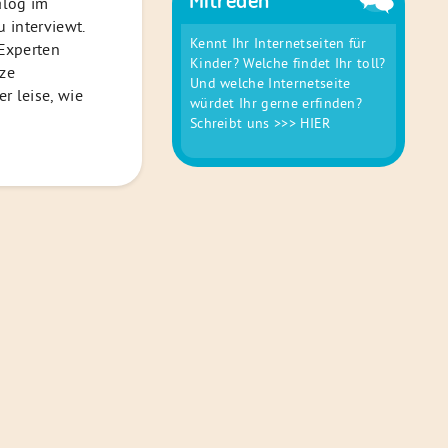
alog im
 interviewt.
Kennt Ihr Internetseiten für
Experten
Kinder? Welche findet Ihr toll?
nze
Und welche Internetseite
r leise, wie
würdet Ihr gerne erfinden?
Schreibt uns
>>> HIER