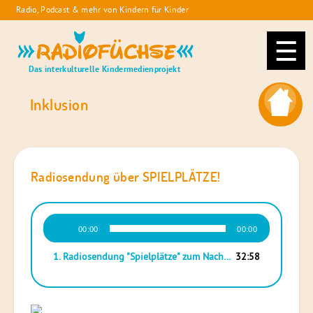
Skip
Radio, Podcast & mehr von Kindern für Kinder
to
Radiofüchse
content
Das interkulturelle Kindermedienprojekt
Inklusion
Radiosendung über SPIELPLÄTZE!
Audio-
00:00
00:00
Player
1. Radiosendung "Spielplätze" zum Nachhören
32:58