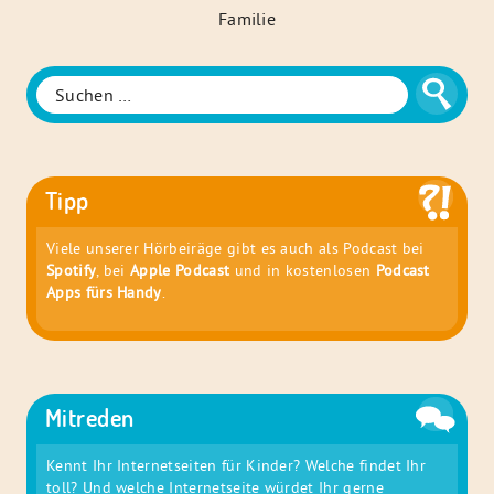
Haus
der
Familie
Suche
Suchen
nach:
Tipp
Viele unserer Hörbeiräge gibt es auch als Podcast bei
Spotify
, bei
Apple Podcast
und in kostenlosen
Podcast
Apps fürs Handy
.
Mitreden
Kennt Ihr Internetseiten für Kinder? Welche findet Ihr
toll? Und welche Internetseite würdet Ihr gerne