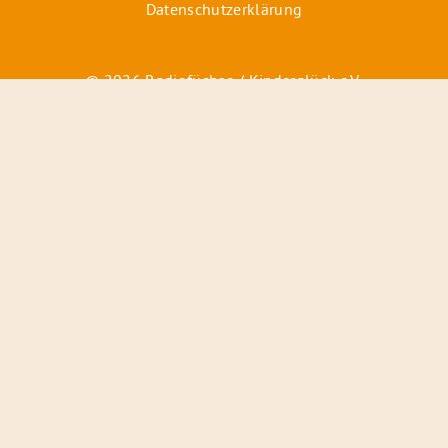
Datenschutzerklärung
© 2026 Radiofüchse / Kinderglück e.V.
Förderer
&
Preise