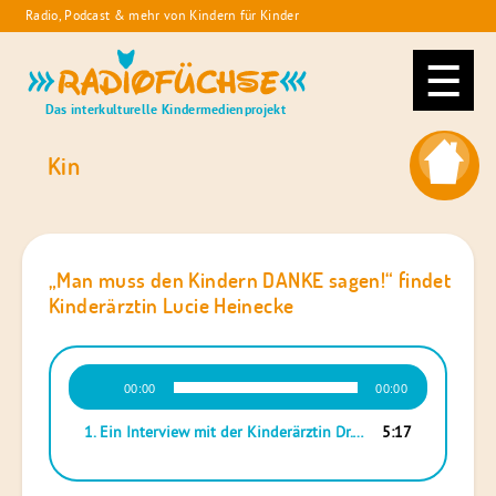
Skip
Radio, Podcast & mehr von Kindern für Kinder
to
Radiofüchse
content
Das interkulturelle Kindermedienprojekt
Kin
„Man muss den Kindern DANKE sagen!“ findet
Kinderärztin Lucie Heinecke
Audio-
00:00
00:00
Player
1. Ein Interview mit der Kinderärztin Dr. Lucie Heinecke vom Klinikum Lüneburg
5:17