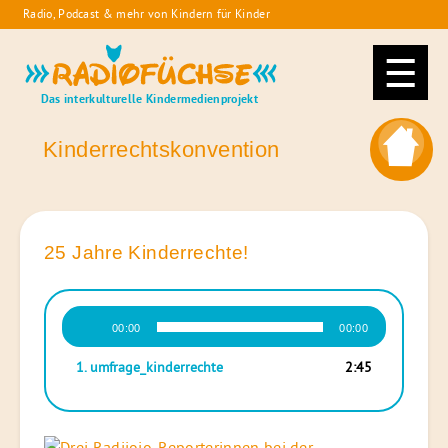
Skip
Radio, Podcast & mehr von Kindern für Kinder
to
Radiofüchse
content
Das interkulturelle Kindermedienprojekt
Kinderrechtskonvention
25 Jahre Kinderrechte!
Audio-
00:00
00:00
Player
1.
umfrage_kinderrechte
2:45