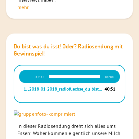
mehr...
Du bist was du isst! Oder? Radiosendung mit
Gewinnspiel!
Audio-
00:00
00:00
Player
1.
„2018-01-2018_radiofuechse_du-bist-was-du-isst_40min31sek-ohne-musik“
40:31
In dieser Radiosendung dreht sich alles ums
Essen: Woher kommen eigentlich unsere Milch