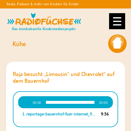
Skip
Radio, Podcast & mehr von Kindern für Kinder
to
Radiofüchse
content
Das interkulturelle Kindermedienprojekt
Kühe
Raja besucht „Limousin“ und Chevrolet“ auf
dem Bauernhof
Audio-
00:00
00:00
Player
1.
reportage-bauernhof-fuer-internet_9min35sek
9:36