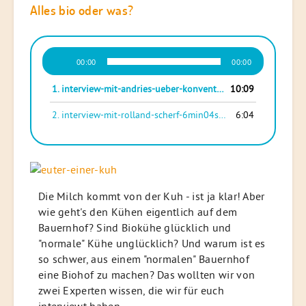
Alles bio oder was?
Audio-
00:00
00:00
Player
1.
interview-mit-andries-ueber-konventionelle-landwirtschaft_10min08sek-fuer-internet
10:09
2.
interview-mit-rolland-scherf-6min04sek_fuer-internet
6:04
Die Milch kommt von der Kuh - ist ja klar! Aber
wie geht's den Kühen eigentlich auf dem
Bauernhof? Sind Biokühe glücklich und
"normale" Kühe unglücklich? Und warum ist es
so schwer, aus einem "normalen" Bauernhof
eine Biohof zu machen? Das wollten wir von
zwei Experten wissen, die wir für euch
interviewt haben.