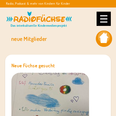
Skip
Radio, Podcast & mehr von Kindern für Kinder
to
Radiofüchse
content
Das interkulturelle Kindermedienprojekt
neue Mitglieder
Neue Füchse gesucht