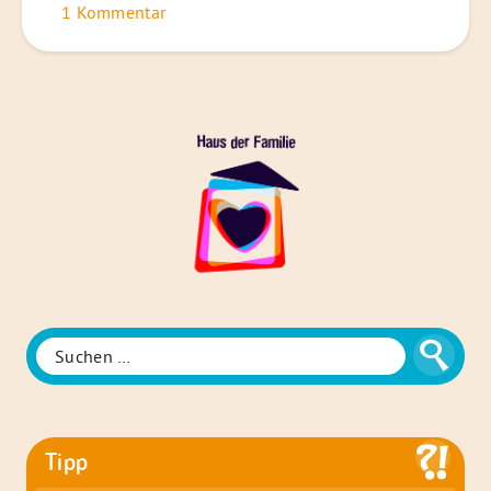
1 Kommentar
Das
Haus
der
Familie
Suche
Suchen
nach:
Tipp