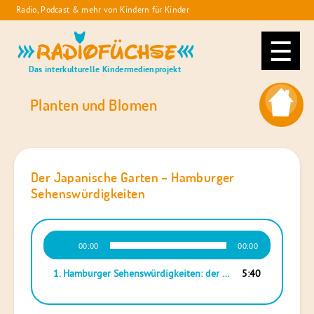
Skip
Radio, Podcast & mehr von Kindern für Kinder
to
Radiofüchse
content
Das interkulturelle Kindermedienprojekt
Planten und Blomen
Der Japanische Garten – Hamburger
Sehenswürdigkeiten
Audio-
00:00
00:00
Player
1.
Hamburger Sehenswürdigkeiten: der Japanische Garten in Planten un Blomen
5:40