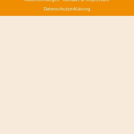
Datenschutzerklärung
© 2026 Radiofüchse / Kinderglück e.V.
Förderer
&
Preise