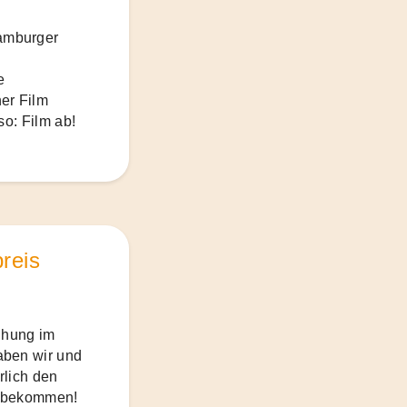
amburger
e
er Film
so: Film ab!
reis
eihung im
aben wir und
rlich den
t bekommen!