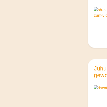
Juhu
gewo