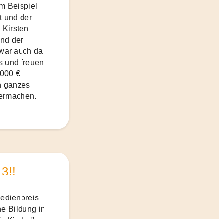
um Beispiel
t und der
 Kirsten
und der
war auch da.
is und freuen
.000 €
in ganzes
termachen.
3!!
edienpreis
he Bildung in