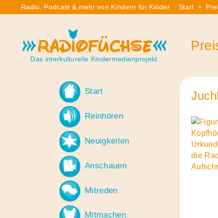
Skip
Radio, Podcast & mehr von Kindern für Kinder
Start
Pre
>
Sie
to
sind
content
Radiofüchse
hier:
Prei
Das interkulturelle Kindermedienprojekt
Start
Juch
Reinhören
Neuigkeiten
Anschauen
Mitreden
Mitmachen