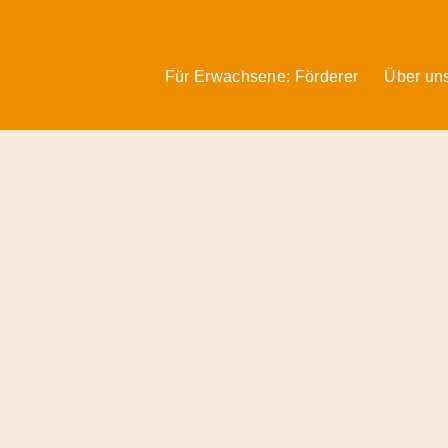
Für Erwachsene: Förderer
Über un
Förderer
&
Preise