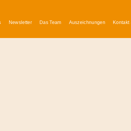
s
Newsletter
Das Team
Auszeichnungen
Kontakt
© 2026 Radiofüchse / Kinderglück e.V.