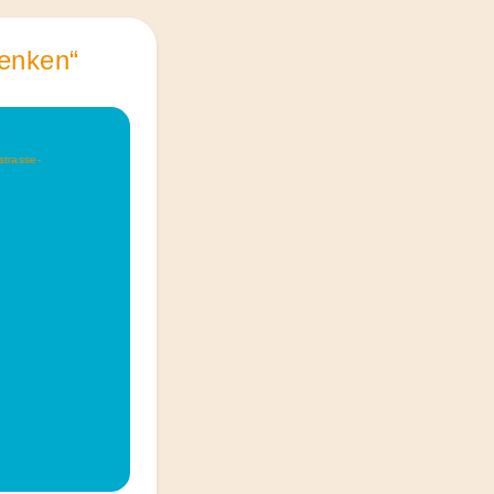
denken“
strasse-