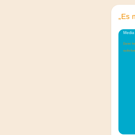
„Es 
Video-
Media 
Player
Datei h
radiof