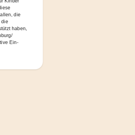
ür Kinder"
diese
llen, die
 die
tützt haben,
mburg/
tive Ein-