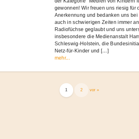
der Kategorie "Medien von Kindern f
gewonnen! Wir freuen uns riesig für 
Anerkennung und bedanken uns bei a
auch in schwierigen Zeiten immer an
Radiofüchse geglaubt und uns unters
insbesondere die Medienanstalt Ha
Schleswig-Holstein, die Bundesinitia
Netz-für-Kinder und […]
mehr...
nummerierung
1
2
vor »
e