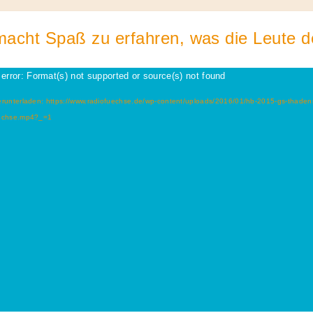
macht Spaß zu erfahren, was die Leute 
error: Format(s) not supported or source(s) not found
erunterladen: https://www.radiofuechse.de/wp-content/uploads/2016/01/hb-2015-gs-thaden
uechse.mp4?_=1