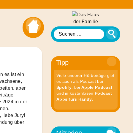
Das
Haus
der
Suche
Suchen
Familie
nach:
Tipp
n es ist ein
Viele unserer Hörbeiräge gibt
rwachsene,
es auch als Podcast bei
Spotify
, bei
Apple Podcast
beiten, aber
und in kostenlosen
Podcast
iträge
Apps fürs Handy
.
 2024 in der
nen.
 liebe Jury!
ndung über
Mitreden