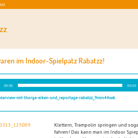
azz
zz
aren im Indoor-Spielpatz Rabatzz!
-
00:00
00:00
r
nterview-mit-thorge-eiken-und_reportage-rabatzz_9min44sek
Klettern, Trampolin springen und sog
fahren! Das kann man im Indoor Spiep