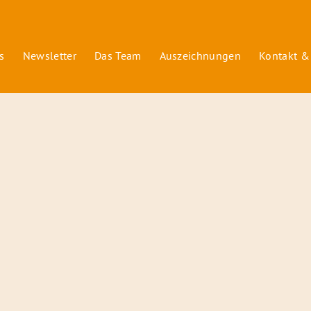
s
Newsletter
Das Team
Auszeichnungen
Kontakt &
© 2026 Radiofüchse / Kinderglück e.V.