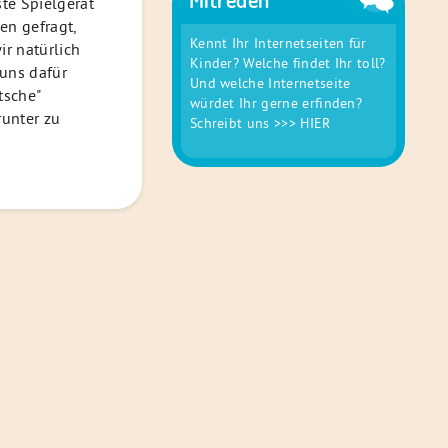
ste Spielgerät
en gefragt,
Kennt Ihr Internetseiten für
ir natürlich
Kinder? Welche findet Ihr toll?
uns dafür
Und welche Internetseite
tsche"
würdet Ihr gerne erfinden?
runter zu
Schreibt uns
>>> HIER