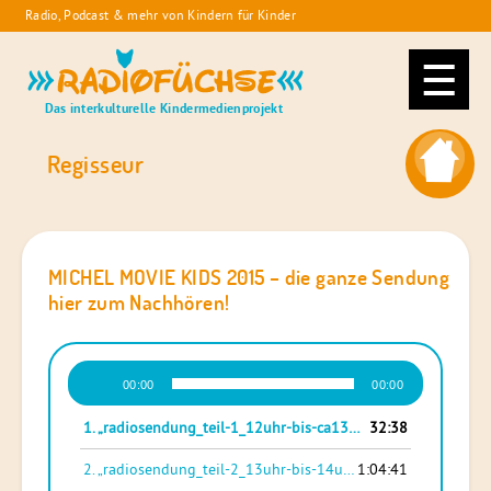
Skip
Radio, Podcast & mehr von Kindern für Kinder
to
Radiofüchse
content
Das interkulturelle Kindermedienprojekt
Regisseur
MICHEL MOVIE KIDS 2015 – die ganze Sendung
hier zum Nachhören!
Audio-
00:00
00:00
Player
1.
„radiosendung_teil-1_12uhr-bis-ca13uhr“
32:38
— TIDE
2.
„radiosendung_teil-2_13uhr-bis-14uhr“
1:04:41
— TIDE