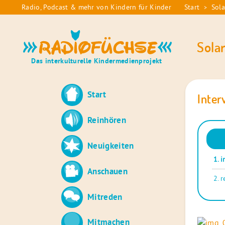
Skip
Radio, Podcast & mehr von Kindern für Kinder
Start
Sola
>
Sie
to
sind
content
Radiofüchse
hier:
Sola
Das interkulturelle Kindermedienprojekt
Start
Inter
Reinhören
Audio
Neuigkeiten
Playe
1.
i
Anschauen
2.
r
Mitreden
Mitmachen