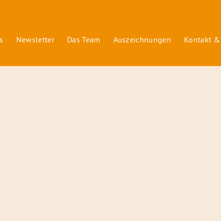
s
Newsletter
Das Team
Auszeichnungen
Kontakt &
© 2026 Radiofüchse / Kinderglück e.V.