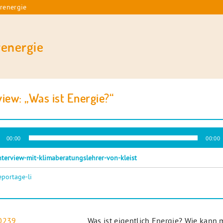
renergie
renergie
view: „Was ist Energie?“
-
00:00
00:00
r
nterview-mit-klimaberatungslehrer-von-kleist
eportage-li
Was ist eigentlich Energie? Wie kann