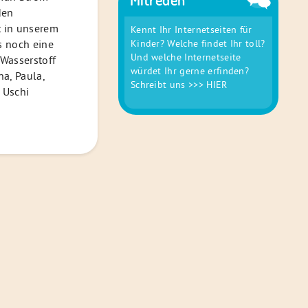
den
t in unserem
Kennt Ihr Internetseiten für
Kinder? Welche findet Ihr toll?
s noch eine
Und welche Internetseite
 Wasserstoff
würdet Ihr gerne erfinden?
a, Paula,
Schreibt uns
>>> HIER
 Uschi