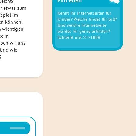
lleicht?
ier etwas zum
Kennt Ihr Internetseiten für
ispiel im
Kinder? Welche findet Ihr toll?
hen können.
Und welche Internetseite
n wichtigen
würdet Ihr gerne erfinden?
ze in
Schreibt uns
>>> HIER
ben wir uns
 Und wie
?
Pfeiltasten
Hoch/Runter