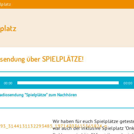
lplatz
platz
osendung über SPIELPLÄTZE!
-
00:00
00:00
r
Radiosendung "Spielplätze" zum Nachhören
Wir haben für euch Spielplätze getest
war auch der inklusive Spielplatz "Onk