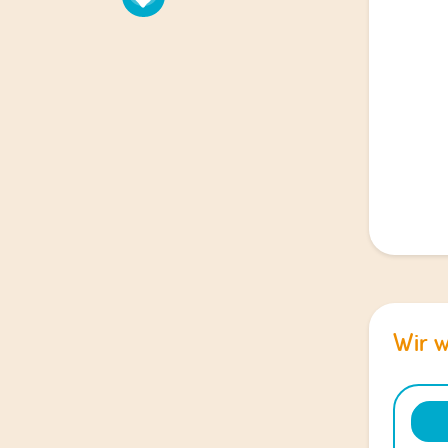
Wir w
Audio
Playe