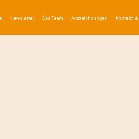
s
Newsletter
Das Team
Auszeichnungen
Kontakt &
© 2026 Radiofüchse / Kinderglück e.V.