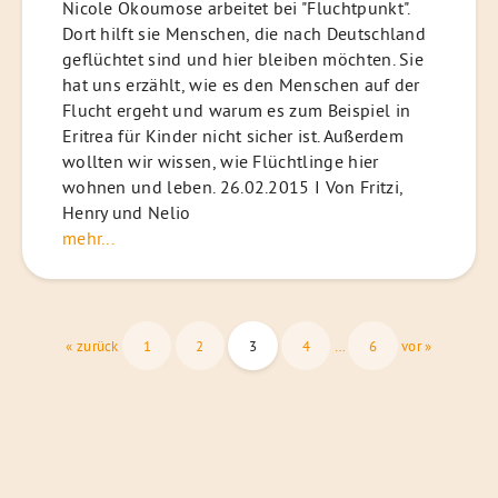
Nicole Okoumose arbeitet bei "Fluchtpunkt".
Dort hilft sie Menschen, die nach Deutschland
geflüchtet sind und hier bleiben möchten. Sie
hat uns erzählt, wie es den Menschen auf der
Flucht ergeht und warum es zum Beispiel in
Eritrea für Kinder nicht sicher ist. Außerdem
wollten wir wissen, wie Flüchtlinge hier
wohnen und leben. 26.02.2015 I Von Fritzi,
Henry und Nelio
mehr...
Seitennummerierung
« zurück
1
2
3
4
…
6
vor »
der
Beiträge