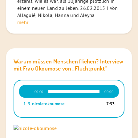
erzählt, wie es war, als 10jährige plötzlich in
einem neuen Land zu leben. 26.02.2015 I Von
Allaguié, Nikola, Hanna und Aleyna
mehr...
Warum müssen Menschen fliehen? Interview
mit Frau Okoumose von „Fluchtpunkt“
Audio-
00:00
00:00
Player
1.
3_nicole-okoumose
7:33