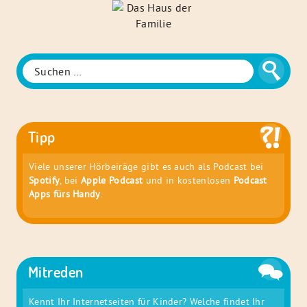
Das
Haus
der
Familie
Suche
Suchen
nach:
Tipp
Viele unserer Hörbeiräge gibt es auch als Podcast bei
Spotify
, bei
Apple Podcast
und in kostenlosen
Podcast
Apps fürs Handy
.
Mitreden
Kennt Ihr Internetseiten für Kinder? Welche findet Ihr