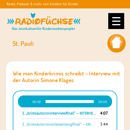
Skip
Radio, Podcast & mehr von Kindern für Kinder
to
Radiofüchse
content
Das interkulturelle Kindermedienprojekt
St. Pauli
Wie man Kinderkrimis schreibt – Interview mit
der Autorin Simone Klages
Audio-
00:00
00:00
Player
1.
„krimiautorininterviewfinal“
4:07
— INTERVIEW SIMONE KLAGES
2.
„krimiautorinvorlesenlangfinal“
3:44
— KRIMIAUTORIN VORLESEN SIMONE KLAGES