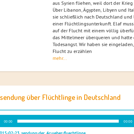
aus Syrien fliehen, weil dort der Krieg
Über Libanon, Ägypten, Libyen und It
sie schließlich nach Deutschland und
einer Flüchtlingsunterkunft. Elaf mus
auf der Flucht mit einem völlig überfü
das Mittelmeer überqueren und hatte 
Todesangst. Wir haben sie eingeladen,
Flucht zu erzählen
mehr...
sendung über Flüchtlinge in Deutschland
-
00:00
00:00
r
015-02-23_sendung-der_4c-ueber-fluechtlinge