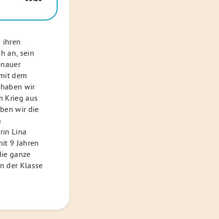
um
die
Lautstärke
zu
 ihren
regeln.
h an, sein
enauer
 mit dem
 haben wir
m Krieg aus
ben wir die
n
rin Lina
it 9 Jahren
die ganze
n der Klasse