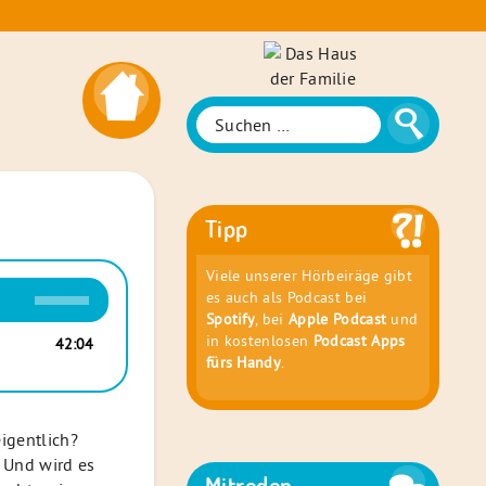
Das
Haus
der
Suche
Suchen
Familie
nach:
Tipp
Viele unserer Hörbeiräge gibt
Pfeiltasten
es auch als Podcast bei
Hoch/Runter
Spotify
, bei
Apple Podcast
und
benutzen,
in kostenlosen
Podcast Apps
42:04
um
fürs Handy
.
die
Lautstärke
zu
eigentlich?
regeln.
 Und wird es
Mitreden