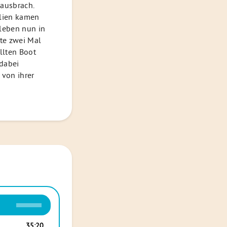
 ausbrach.
alien kamen
 leben nun in
ste zwei Mal
llten Boot
dabei
 von ihrer
Pfeiltasten
Hoch/Runter
benutzen,
35:20