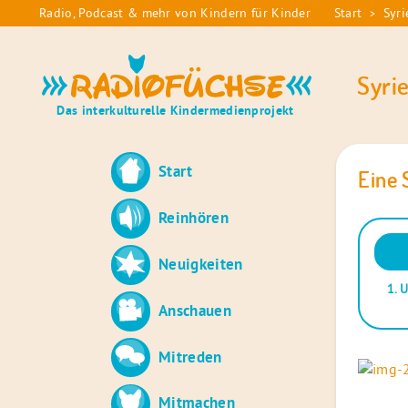
Skip
Radio, Podcast & mehr von Kindern für Kinder
Start
Syri
>
Sie
to
sind
content
Radiofüchse
hier:
Syri
Das interkulturelle Kindermedienprojekt
Start
Eine 
Reinhören
Audio
Neuigkeiten
Playe
1.
U
Anschauen
Mitreden
Mitmachen