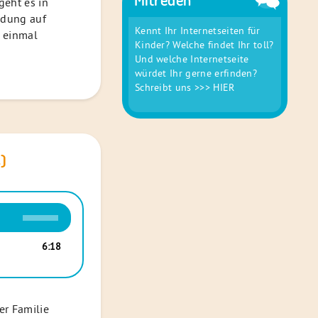
eht es in
ndung auf
Kennt Ihr Internetseiten für
h einmal
Kinder? Welche findet Ihr toll?
Und welche Internetseite
würdet Ihr gerne erfinden?
Schreibt uns
>>> HIER
)
Pfeiltasten
Hoch/Runter
benutzen,
6:18
um
die
Lautstärke
zu
rer Familie
regeln.