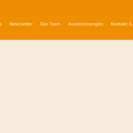
s
Newsletter
Das Team
Auszeichnungen
Kontakt &
© 2026 Radiofüchse / Kinderglück e.V.