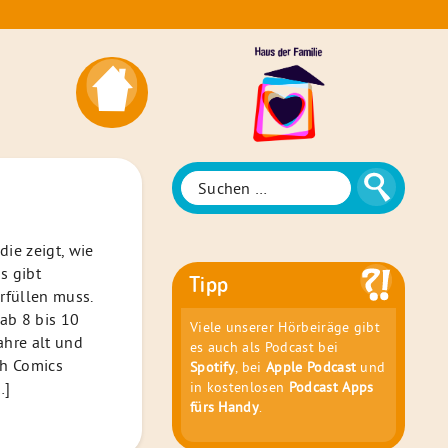
Das
Haus
der
Familie
Suche
Suchen
nach:
die zeigt, wie
s gibt
Tipp
rfüllen muss.
 ab 8 bis 10
Viele unserer Hörbeiräge gibt
ahre alt und
es auch als Podcast bei
ch Comics
Spotify
, bei
Apple Podcast
und
in kostenlosen
Podcast Apps
…]
fürs Handy
.