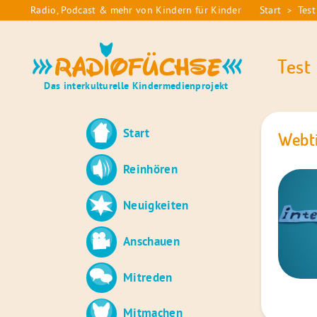
Skip
Radio, Podcast & mehr von Kindern für Kinder
Start
Test
>
Sie
to
sind
content
Radiofüchse
hier:
Test
Das interkulturelle Kindermedienprojekt
Start
Webti
Reinhören
Neuigkeiten
Anschauen
Mitreden
Mitmachen