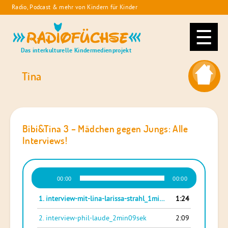
Skip
Radio, Podcast & mehr von Kindern für Kinder
to
Radiofüchse
content
Das interkulturelle Kindermedienprojekt
Tina
Bibi&Tina 3 – Mädchen gegen Jungs: Alle
Interviews!
Audio-
00:00
00:00
Player
1.
interview-mit-lina-larissa-strahl_1min24sek
1:24
2.
interview-phil-laude_2min09sek
2:09