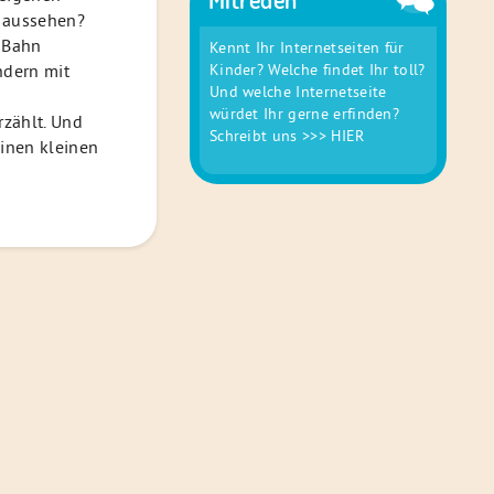
 aussehen?
-Bahn
Kennt Ihr Internetseiten für
Kinder? Welche findet Ihr toll?
ndern mit
Und welche Internetseite
würdet Ihr gerne erfinden?
rzählt. Und
Schreibt uns
>>> HIER
einen kleinen