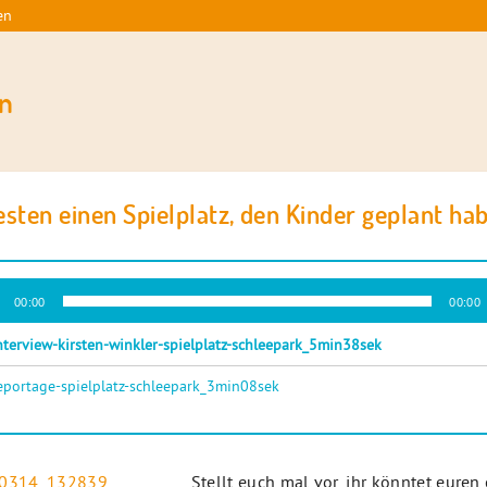
en
n
esten einen Spielplatz, den Kinder geplant ha
-
00:00
00:00
r
nterview-kirsten-winkler-spielplatz-schleepark_5min38sek
eportage-spielplatz-schleepark_3min08sek
Stellt euch mal vor, ihr könntet euren