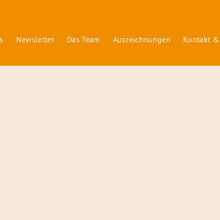
s
Newsletter
Das Team
Auszeichnungen
Kontakt &
© 2026 Radiofüchse / Kinderglück e.V.