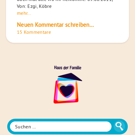
Von: Ezgi, Köbre
mehr...
Neuen Kommentar schreiben...
15 Kommentare
Das
Haus
der
Familie
Suche
Suchen
nach: