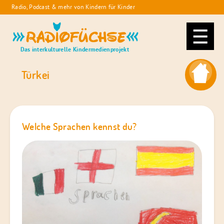
Skip
Radio, Podcast & mehr von Kindern für Kinder
to
Radiofüchse
content
Das interkulturelle Kindermedienprojekt
Türkei
Welche Sprachen kennst du?