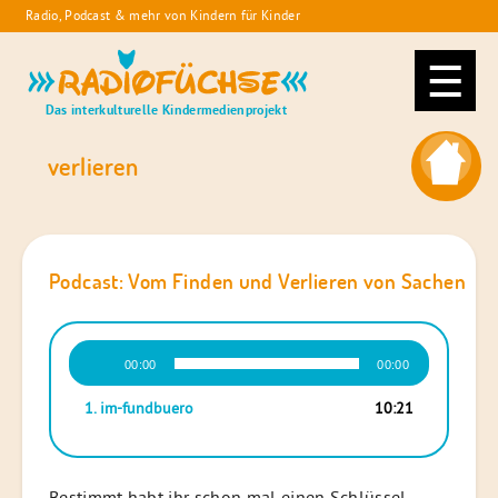
Skip
Radio, Podcast & mehr von Kindern für Kinder
to
Radiofüchse
content
Das interkulturelle Kindermedienprojekt
verlieren
Podcast: Vom Finden und Verlieren von Sachen
Audio-
00:00
00:00
Player
1.
im-fundbuero
10:21
Bestimmt habt ihr schon mal einen Schlüssel