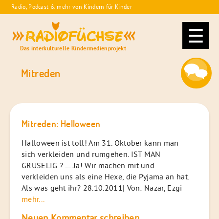
Skip
Radio, Podcast & mehr von Kindern für Kinder
to
Radiofüchse
content
Das interkulturelle Kindermedienprojekt
Mitreden
Mitreden: Helloween
Halloween ist toll! Am 31. Oktober kann man
sich verkleiden und rumgehen. IST MAN
GRUSELIG ? ….Ja! Wir machen mit und
verkleiden uns als eine Hexe, die Pyjama an hat.
Als was geht ihr? 28.10.2011| Von: Nazar, Ezgi
mehr...
Neuen Kommentar schreiben...