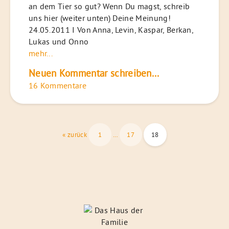
an dem Tier so gut? Wenn Du magst, schreib
uns hier (weiter unten) Deine Meinung!
24.05.2011 I Von Anna, Levin, Kaspar, Berkan,
Lukas und Onno
mehr...
Neuen Kommentar schreiben...
16 Kommentare
Seitennummerierung
« zurück
1
…
17
18
der
Beiträge
Das
Haus