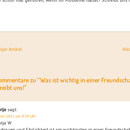
 schon mal geholfen, wenn ihr Probleme hattet? Schreibt uns h
navigation
iger Artikel
Näc
ommentare zu “
Was ist wichtig in einer Freundsch
reibt uns!
”
tja
sagt:
 Juli 2021 um 0:59 Uhr
tja W.
rtrauen und Ehrlichkeit ist am wichtigsten in einer Freundschaf