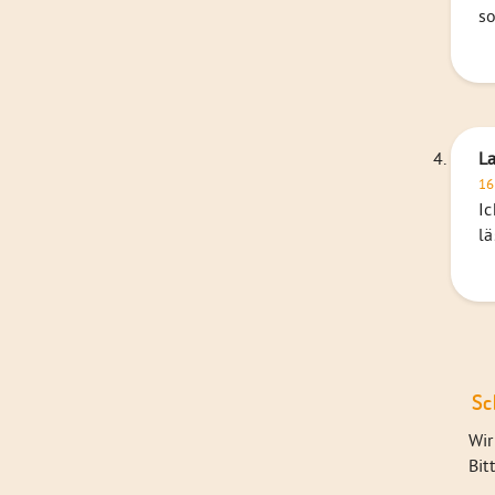
so
La
16
Ic
lä
Sc
Wir
Bit