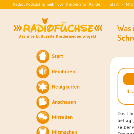
Skip
Radio, Podcast & mehr von Kindern für Kinder
Start
Mit
>
Sie
to
sind
content
Radiofüchse
hier:
Was i
Schr
Das interkulturelle Kindermedienprojekt
Start
Reinhören
Audio
Playe
Neuigkeiten
1.
u
Anschauen
Das The
Mitreden
befragt
selber 
Mitmachen