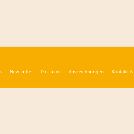
s
Newsletter
Das Team
Auszeichnungen
Kontakt &
© 2026 Radiofüchse / Kinderglück e.V.