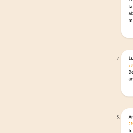
la
ab
mu
L
28
Be
an
A
29
Ic