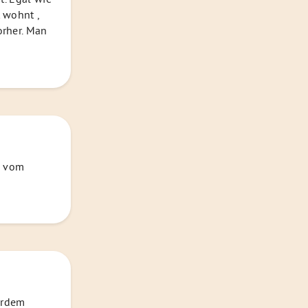
 wohnt ,
orher. Man
g vom
ßerdem