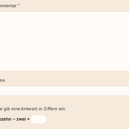
mmentar
*
me
te gib eine Antwort in Ziffern ein:
bzehn − zwei =