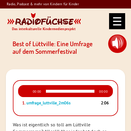
Skip
Radio, Podcast & mehr von Kindern für Kinder
to
Radiofüchse
content
Das interkulturelle Kindermedienprojekt
Best of Lüttville: Eine Umfrage
auf dem Sommerfestival
Audio-
00:00
00:00
Player
1.
umfrage_luttville_2m06s
2:06
Was ist eigentlich so toll am Lüttville