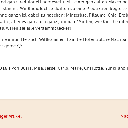
und ganz traditionell hergestellt. Mit einer ganz alten Maschine
stammt. Wir Radiofüchse durften so eine Produktion begleiten
ohne ganz viel dabei zu naschen: Minzerbse, Pflaume-Chia, Erd
atte, aber es gab auch ganz „normale“ Sorten, wie Kirsche ode
all waren sie alle verdammt lecker!
n wir nur: Herzlich Willkommen, Familie Hofer, solche Nachba
r gerne 🙂
016 I Von Büsra, Mila, Jesse, Carlo, Marie, Charlotte, Yuhki un
navigation
iger Artikel
Näc