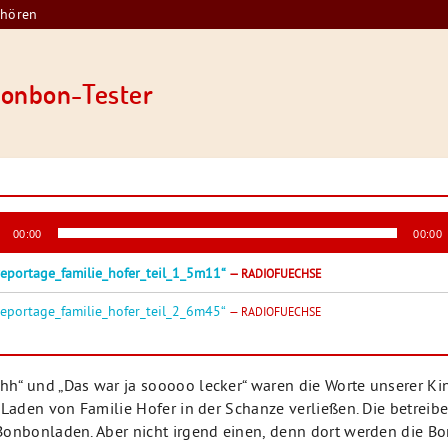
nhören
Bonbon-Tester
-
00:00
00:00
r
reportage_familie_hofer_teil_1_5m11“
— RADIOFUECHSE
reportage_familie_hofer_teil_2_6m45“
— RADIOFUECHSE
“ und „Das war ja sooooo lecker“ waren die Worte unserer Kind
 Laden von Familie Hofer in der Schanze verließen. Die betreib
onbonladen. Aber nicht irgend einen, denn dort werden die B