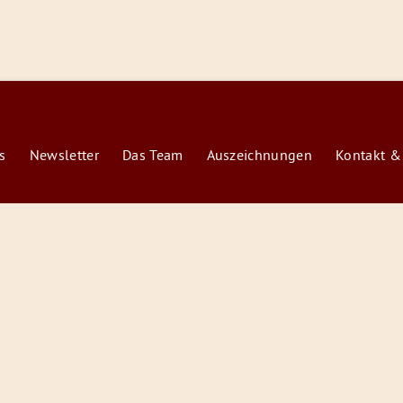
s
Newsletter
Das Team
Auszeichnungen
Kontakt &
© 2026 Radiofüchse / Kinderglück e.V.