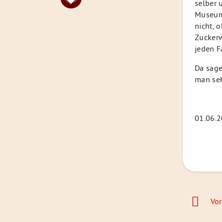
selber 
Museum 
nicht, 
Zuckerw
jeden F
Da sage
man seh
01.06.2
Beitrags
Vor