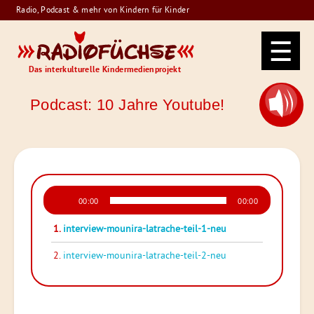
Skip
Radio, Podcast & mehr von Kindern für Kinder
to
Radiofüchse
content
Das interkulturelle Kindermedienprojekt
Podcast: 10 Jahre Youtube!
Audio-
00:00
00:00
Player
1.
interview-mounira-latrache-teil-1-neu
2.
interview-mounira-latrache-teil-2-neu