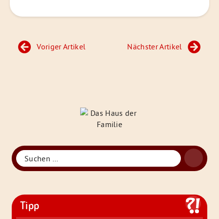
Beitragsnavigation
Voriger Artikel
Nächster Artikel
Das
Haus
der
Familie
Suche
Suchen
nach:
Tipp