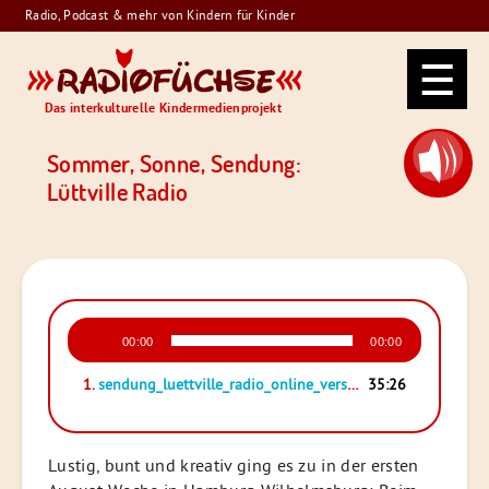
Skip
Radio, Podcast & mehr von Kindern für Kinder
to
Radiofüchse
content
Das interkulturelle Kindermedienprojekt
Sommer, Sonne, Sendung:
Lüttville Radio
Audio-
00:00
00:00
Player
1.
sendung_luettville_radio_online_version_128_kb
35:26
Lustig, bunt und kreativ ging es zu in der ersten