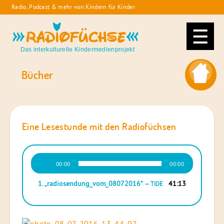
Skip
Radio, Podcast & mehr von Kindern für Kinder
to
Radiofüchse
content
Das interkulturelle Kindermedienprojekt
Bücher
Eine Lesestunde mit den Radiofüchsen
Audio-
00:00
00:00
Player
1.
„radiosendung_vom_08072016“
41:13
— TIDE