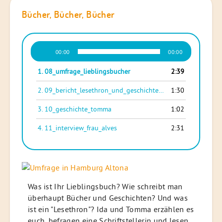
Bücher, Bücher, Bücher
Audio-
00:00
00:00
Player
1.
08_umfrage_lieblingsbucher
2:39
2.
09_bericht_lesethron_und_geschichte_ida
1:30
3.
10_geschichte_tomma
1:02
4.
11_interview_frau_alves
2:31
Was ist Ihr Lieblingsbuch? Wie schreibt man
überhaupt Bücher und Geschichten? Und was
ist ein "Lesethron"? Ida und Tomma erzählen es
euch, befragen eine Schriftstellerin und lesen