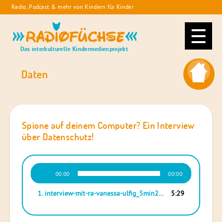
Skip
Radio, Podcast & mehr von Kindern für Kinder
to
Radiofüchse
content
Das interkulturelle Kindermedienprojekt
Daten
Spione auf deinem Computer? Ein Interview
über Datenschutz!
Audio-
00:00
00:00
Player
1.
interview-mit-ra-vanessa-ulfig_5min29sek
5:29