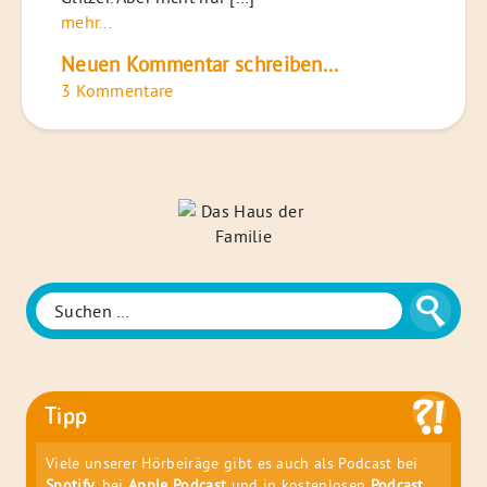
mehr...
Neuen Kommentar schreiben...
3 Kommentare
Das
Haus
der
Familie
Suche
Suchen
nach:
Tipp
Viele unserer Hörbeiräge gibt es auch als Podcast bei
Spotify
, bei
Apple Podcast
und in kostenlosen
Podcast