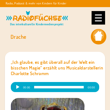
Skip
Radio, Podcast & mehr von Kindern für Kinder
to
Radiofüchse
content
Das interkulturelle Kindermedienprojekt
Drache
„Ich glaube, es gibt überall auf der Welt ein
bisschen Magie“ erzählt uns Musicaldarstellerin
Charlotte Schramm
Audio-
00:00
00:00
Player