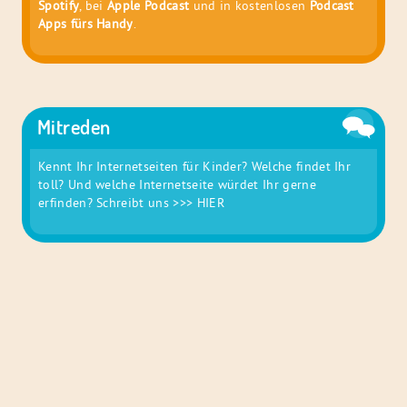
Spotify
, bei
Apple Podcast
und in kostenlosen
Podcast
Apps fürs Handy
.
Mitreden
Kennt Ihr Internetseiten für Kinder? Welche findet Ihr
toll? Und welche Internetseite würdet Ihr gerne
erfinden? Schreibt uns
>>> HIER