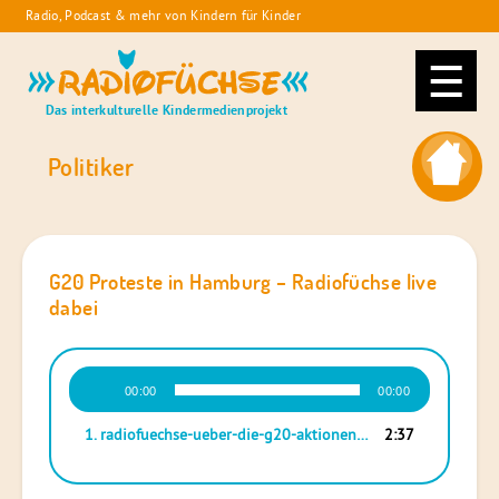
Skip
Radio, Podcast & mehr von Kindern für Kinder
to
Radiofüchse
content
Das interkulturelle Kindermedienprojekt
Politiker
G20 Proteste in Hamburg – Radiofüchse live
dabei
Audio-
00:00
00:00
Player
1.
radiofuechse-ueber-die-g20-aktionen-inhamburg
2:37