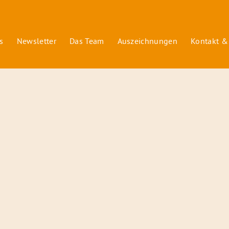
s
Newsletter
Das Team
Auszeichnungen
Kontakt &
© 2026 Radiofüchse / Kinderglück e.V.