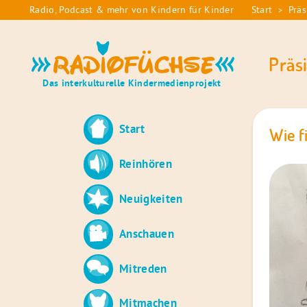
Skip
Radio, Podcast & mehr von Kindern für Kinder
Start
Präs
>
Sie
to
sind
content
Radiofüchse
hier:
Präs
Das interkulturelle Kindermedienprojekt
Start
Wie f
Reinhören
Neuigkeiten
Anschauen
Mitreden
Mitmachen